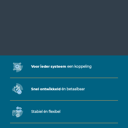
Voor ieder systeem
een koppeling
Snel ontwikkeld
én betaalbaar
Stabiel én flexibel