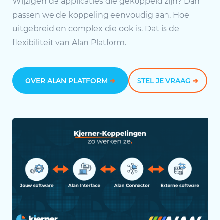
Wijzigen de applicaties die gekoppeld zijn? Dan
passen we de koppeling eenvoudig aan. Hoe
uitgebreid en complex die ook is. Dat is de
flexibiliteit van Alan Platform.
OVER ALAN PLATFORM
➜
STEL JE VRAAG
➜