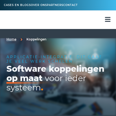
CASES EN BLOGS
OVER ONS
PARTNERS
CONTACT
Home
Koppelingen
APPLICATIE-INTEGRATIE: DIT GAAT
JE VEEL WERK SCHELEN
Software koppelingen
op maat
voor ieder
systeem
.